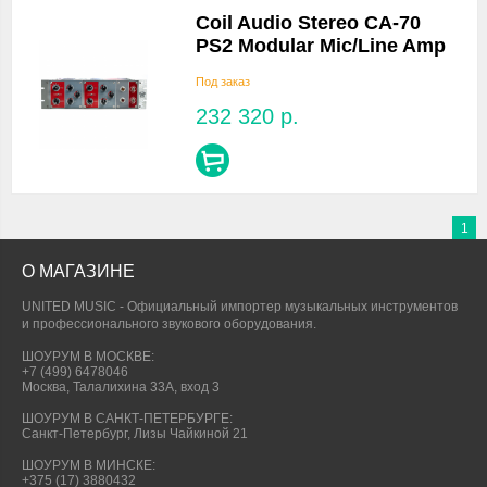
Coil Audio Stereo CA-70
PS2 Modular Mic/Line Amp
Под заказ
232 320
р.
1
О МАГАЗИНЕ
UNITED MUSIC - Официальный импортер музыкальных инструментов
и профессионального звукового оборудования.
ШОУРУМ В МОСКВЕ:
+7 (499) 6478046
Москва, Талалихина 33А, вход 3
ШОУРУМ В САНКТ-ПЕТЕРБУРГЕ:
Санкт-Петербург, Лизы Чайкиной 21
ШОУРУМ В МИНСКЕ:
+375 (17) 3880432