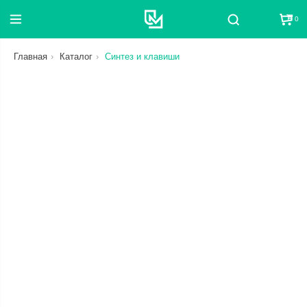
0
Поиск
Главная
Каталог
Синтез и клавиши
СБРОС
ЦЕНА
ОТ
ДО
СТАТУС
В НАЛИЧИИ ИЛИ В ПУТИ
КАТЕГОРИЯ
СБРОС
СБРОС
БРЕНД