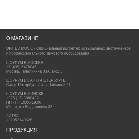
О МАГАЗИНЕ
UNITED MUSIC - Официальный импортер музыкальных инструментов
и профессионального звукового оборудования.
ШОУРУМ В МОСКВЕ:
+7 (499) 6478046
Москва, Талалихина 33А, вход 3
ШОУРУМ В САНКТ-ПЕТЕРБУРГЕ:
Санкт-Петербург, Лизы Чайкиной 21
ШОУРУМ В МИНСКЕ:
+375 (17) 3880432
ПН - ПТ 10:00-19.00
Минск, п-к Богдановича 38
ЛИТВА:
+37052140628
ПРОДУКЦИЯ