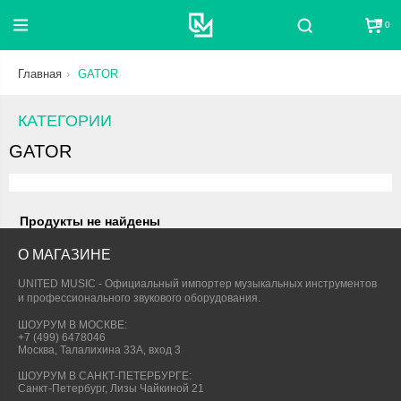
0
Поиск
Главная
GATOR
КАТЕГОРИИ
GATOR
Продукты не найдены
О МАГАЗИНЕ
UNITED MUSIC - Официальный импортер музыкальных инструментов
и профессионального звукового оборудования.
ШОУРУМ В МОСКВЕ:
+7 (499) 6478046
Москва, Талалихина 33А, вход 3
ШОУРУМ В САНКТ-ПЕТЕРБУРГЕ:
Санкт-Петербург, Лизы Чайкиной 21