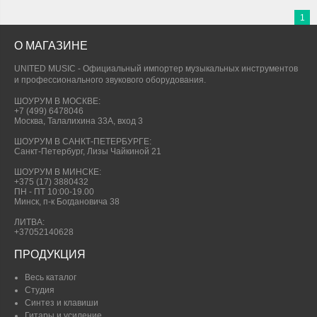
1
О МАГАЗИНЕ
UNITED MUSIC - Официальный импортер музыкальных инструментов
и профессионального звукового оборудования.
ШОУРУМ В МОСКВЕ:
+7 (499) 6478046
Москва, Талалихина 33А, вход 3
ШОУРУМ В САНКТ-ПЕТЕРБУРГЕ:
Санкт-Петербург, Лизы Чайкиной 21
ШОУРУМ В МИНСКЕ:
+375 (17) 3880432
ПН - ПТ 10:00-19.00
Минск, п-к Богдановича 38
ЛИТВА:
+37052140628
ПРОДУКЦИЯ
Весь каталог
Студия
Синтез и клавиши
Гитары и усиление