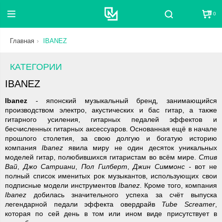
0
Поиск
Главная
IBANEZ
КАТЕГОРИИ
IBANEZ
Ibanez
- японский музыкальный бренд, занимающийся
производством электро, акустических и бас гитар, а также
гитарного усиления, гитарных педалей эффектов и
бесчисленных гитарных аксессуаров. Основанная ещё в начале
прошлого столетия, за свою долгую и богатую историю
компания
Ibanez
явила миру не один десяток уникальных
моделей гитар, полюбившихся гитаристам во всём мире.
Стив
Вай
,
Джо Сатриани
,
Пол Гилберт
,
Джин Симмонс
- вот не
полный список именитых рок музыкантов, использующих свои
подписные модели инструментов
Ibanez
. Кроме того, компания
Ibanez
добилась значительного успеха за счёт выпуска
легендарной педали эффекта овердрайв
Tube Screamer
,
которая по сей день в том или ином виде присутствует в