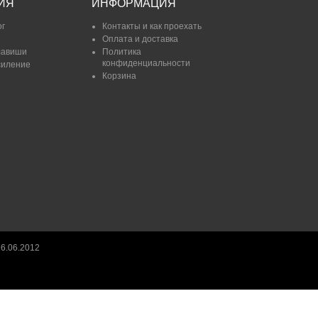
ИЯ
ИНФОРМАЦИЯ
ог
Контакты и как проехать
Оплата и доставка
лавиши
Политика
конфиденциальности
силение
Корзина
6.06.2012