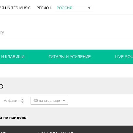
Я UNITED MUSIC
РЕГИОН:
 И КЛАВИШИ
ГИТАРЫ И УСИЛЕНИЕ
LIVE SO
IO
Алфавит
30 на странице
ы не найдены