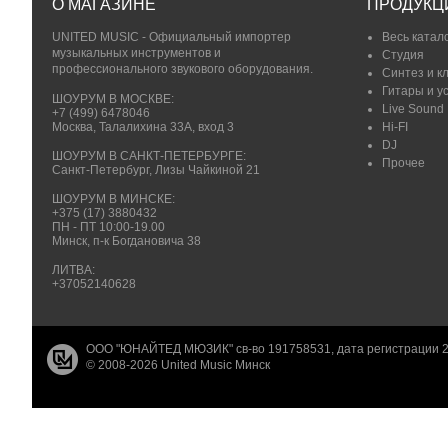
О МАГАЗИНЕ
ПРОДУКЦ
UNITED MUSIC - Официальный импортер
Весь катал
музыкальных инструментов и
Студия
профессионального звукового оборудования.
Синтез и к
Гитары и у
ШОУРУМ В МОСКВЕ:
Live Sound
+7 (499) 6478046
Москва, Талалихина 33А, вход 3
Hi-FI
DJ
ШОУРУМ В САНКТ-ПЕТЕРБУРГЕ:
Прочее
Санкт-Петербург, Лизы Чайкиной 21
ШОУРУМ В МИНСКЕ:
+375 (17) 3880432
ПН - ПТ 10:00-19.00
Минск, п-к Богдановича 38
ЛИТВА:
+37052140628
ООО "ЮНАЙТЕД МЮЗИК" св-во 191758531, дата регистрации 2
© 2008-2026 United Music Минск