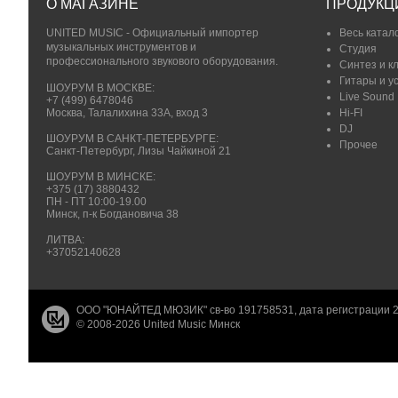
О МАГАЗИНЕ
ПРОДУКЦ
UNITED MUSIC - Официальный импортер
Весь катал
музыкальных инструментов и
Студия
профессионального звукового оборудования.
Синтез и к
Гитары и у
ШОУРУМ В МОСКВЕ:
Live Sound
+7 (499) 6478046
Москва, Талалихина 33А, вход 3
Hi-FI
DJ
ШОУРУМ В САНКТ-ПЕТЕРБУРГЕ:
Прочее
Санкт-Петербург, Лизы Чайкиной 21
ШОУРУМ В МИНСКЕ:
+375 (17) 3880432
ПН - ПТ 10:00-19.00
Минск, п-к Богдановича 38
ЛИТВА:
+37052140628
ООО "ЮНАЙТЕД МЮЗИК" св-во 191758531, дата регистрации 2
© 2008-2026 United Music Минск