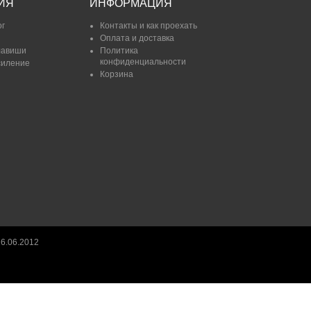
ИЯ
ИНФОРМАЦИЯ
ог
Контакты и как проехать
Оплата и доставка
лавиши
Политика
конфиденциальности
силение
Корзина
6.06.2012