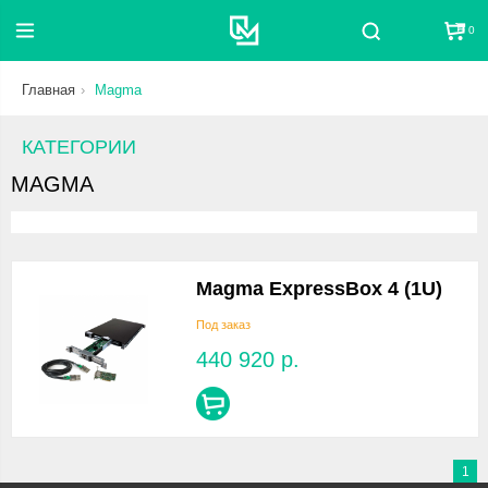
0
Поиск
Главная
Magma
КАТЕГОРИИ
MAGMA
Magma ExpressBox 4 (1U)
Под заказ
440 920
р.
1