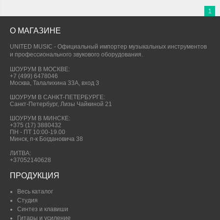
1
О МАГАЗИНЕ
UNITED MUSIC - Официальный импортер музыкальных инструментов
и профессионального звукового оборудования.
ШОУРУМ В МОСКВЕ:
+7 (499) 6478046
Москва, Талалихина 33А, вход 3
ШОУРУМ В САНКТ-ПЕТЕРБУРГЕ:
Санкт-Петербург, Лизы Чайкиной 21
ШОУРУМ В МИНСКЕ:
+375 (17) 3880432
ПН - ПТ 10:00-19.00
Минск, п-к Богдановича 38
ЛИТВА:
+37052140628
ПРОДУКЦИЯ
Весь каталог
Студия
Синтез и клавиши
Гитары и усиление