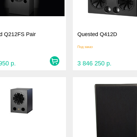
d Q212FS Pair
Quested Q412D
Под заказ
 950
р.
3 846 250
р.