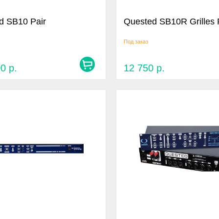
d SB10 Pair
Quested SB10R Grilles 
Под заказ
00
р.
12 750
р.