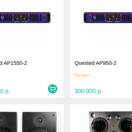
d AP1550-2
Quested AP950-2
Под заказ
50
р.
300 900
р.