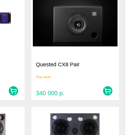
Quested CX8 Pair
Под заказ
340 000
р.