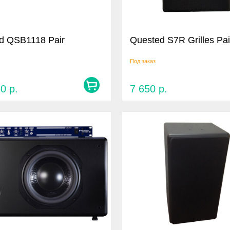
d QSB1118 Pair
Quested S7R Grilles Pai
Под заказ
50
р.
7 650
р.