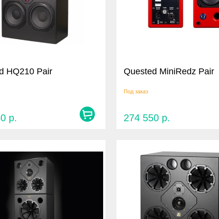
d HQ210 Pair
Quested MiniRedz Pair
Под заказ
50
р.
274 550
р.