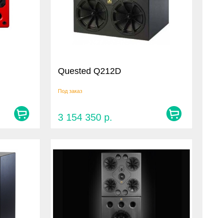
Quested Q212D
Под заказ
3 154 350
р.