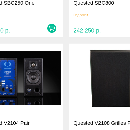
d SBC250 One
Quested SBC800
Под заказ
00
р.
242 250
р.
d V2104 Pair
Quested V2108 Grilles P