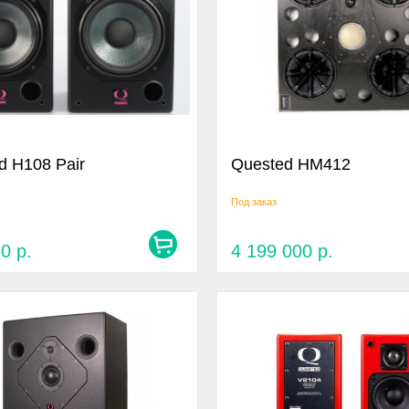
d H108 Pair
Quested HM412
Под заказ
50
р.
4 199 000
р.