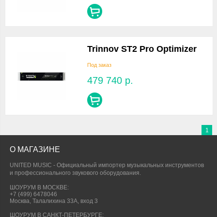
Trinnov ST2 Pro Optimizer
Под заказ
479 740
р.
1
О МАГАЗИНЕ
UNITED MUSIC - Официальный импортер музыкальных инструментов
и профессионального звукового оборудования.
ШОУРУМ В МОСКВЕ:
+7 (499) 6478046
Москва, Талалихина 33А, вход 3
ШОУРУМ В САНКТ-ПЕТЕРБУРГЕ: