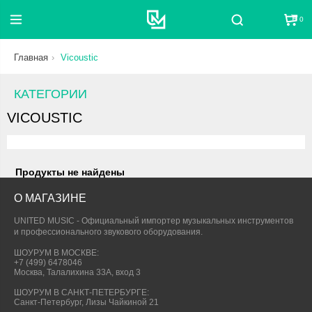
0
Поиск
Главная
Vicoustic
КАТЕГОРИИ
VICOUSTIC
Продукты не найдены
О МАГАЗИНЕ
UNITED MUSIC - Официальный импортер музыкальных инструментов
и профессионального звукового оборудования.
ШОУРУМ В МОСКВЕ:
+7 (499) 6478046
Москва, Талалихина 33А, вход 3
ШОУРУМ В САНКТ-ПЕТЕРБУРГЕ:
Санкт-Петербург, Лизы Чайкиной 21