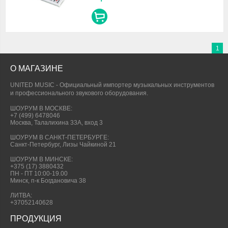
1
О МАГАЗИНЕ
UNITED MUSIC - Официальный импортер музыкальных инструментов
и профессионального звукового оборудования.
ШОУРУМ В МОСКВЕ:
+7 (499) 6478046
Москва, Талалихина 33А, вход 3
ШОУРУМ В САНКТ-ПЕТЕРБУРГЕ:
Санкт-Петербург, Лизы Чайкиной 21
ШОУРУМ В МИНСКЕ:
+375 (17) 3880432
ПН - ПТ 10:00-19.00
Минск, п-к Богдановича 38
ЛИТВА:
+37052140628
ПРОДУКЦИЯ