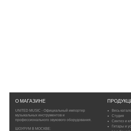
О МАГАЗИНЕ
ПРОДУКЦ
UNITED MUSIC - Официальный импортер
Весь катал
музыкальных инструментов и
Студия
профессионального звукового оборудования.
Синтез и к
Гитары и у
ШОУРУМ В МОСКВЕ: