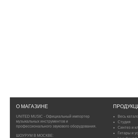
О МАГАЗИНЕ
ПРОДУКЦ
UNITED MUSIC - Официальный импортер
Весь катал
музыкальных инструментов и
Студия
профессионального звукового оборудования.
Синтез и к
Гитары и у
ШОУРУМ В МОСКВЕ: