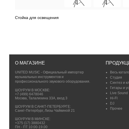
Стойка для освещения
О МАГАЗИНЕ
ПРОДУКЦ
UNITED MUSIC - Официальный импортер
Весь катал
музыкальных инструментов и
Студия
профессионального звукового оборудования.
Синтез и к
Гитары и у
ШОУРУМ В МОСКВЕ:
Live Sound
+7 (499) 6478046
Москва, Талалихина 33А, вход 3
Hi-FI
DJ
ШОУРУМ В САНКТ-ПЕТЕРБУРГЕ:
Прочее
Санкт-Петербург, Лизы Чайкиной 21
ШОУРУМ В МИНСКЕ:
+375 (17) 3880432
ПН - ПТ 10:00-19.00