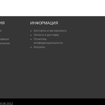
ИЯ
ИНФОРМАЦИЯ
ог
Контакты и как проехать
Оплата и доставка
лавиши
Политика
конфиденциальности
силение
Корзина
6.06.2012