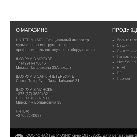
О МАГАЗИНЕ
ПРОДУКЦ
UNITED MUSIC - Официальный импортер
Весь катал
музыкальных инструментов и
Студия
профессионального звукового оборудования.
Синтез и к
Гитары и у
ШОУРУМ В МОСКВЕ:
Live Sound
+7 (499) 6478046
Москва, Талалихина 33А, вход 3
Hi-FI
DJ
ШОУРУМ В САНКТ-ПЕТЕРБУРГЕ:
Прочее
Санкт-Петербург, Лизы Чайкиной 21
ШОУРУМ В МИНСКЕ:
+375 (17) 3880432
ПН - ПТ 10:00-19.00
Минск, п-к Богдановича 38
ЛИТВА:
+37052140628
ООО "ЮНАЙТЕД МЮЗИК" св-во 191758531, дата регистрации 2