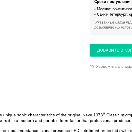
Сроки поступления 
• Москва: ориентиро
• Санкт-Петербург: 
*
Указанные даты явл
логистических услов
ДОБАВИТЬ В КО
Уведомить о сниж
®
unique sonic characteristics of the original Neve 1073
Classic micro
vers it in a modern and portable form-factor that professional produc
hone input impedance, signal presence LED, intelligent protected switch