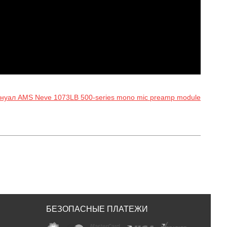
нуал AMS Neve 1073LB 500-series mono mic preamp module
БЕЗОПАСНЫЕ ПЛАТЕЖИ