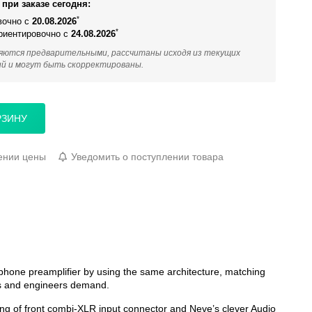
при заказе сегодня:
*
вочно с
20.08.2026
*
ориентировочно с
24.08.2026
яются предварительными, рассчитаны исходя из текущих
ий и могут быть скорректированы.
РЗИНУ
ении цены
Уведомить о поступлении товара
phone preamplifier by using the same architecture, matching
ers and engineers demand.
ing of front combi-XLR input connector and Neve’s clever Audio