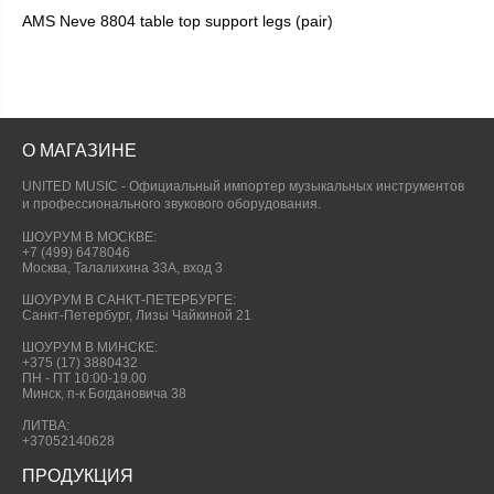
AMS Neve 8804 table top support legs (pair)
О МАГАЗИНЕ
UNITED MUSIC - Официальный импортер музыкальных инструментов
и профессионального звукового оборудования.
ШОУРУМ В МОСКВЕ:
+7 (499) 6478046
Москва, Талалихина 33А, вход 3
ШОУРУМ В САНКТ-ПЕТЕРБУРГЕ:
Санкт-Петербург, Лизы Чайкиной 21
ШОУРУМ В МИНСКЕ:
+375 (17) 3880432
ПН - ПТ 10:00-19.00
Минск, п-к Богдановича 38
ЛИТВА:
+37052140628
ПРОДУКЦИЯ