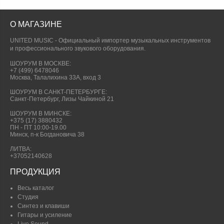
О МАГАЗИНЕ
UNITED MUSIC - Официальный импортер музыкальных инструментов
и профессионального звукового оборудования.
ШОУРУМ В МОСКВЕ:
+7 (499) 6478046
Москва, Талалихина 33А, вход 3
ШОУРУМ В САНКТ-ПЕТЕРБУРГЕ:
Санкт-Петербург, Лизы Чайкиной 21
ШОУРУМ В МИНСКЕ:
+375 (17) 3880432
ПН - ПТ 10:00-19.00
Минск, п-к Богдановича 38
ЛИТВА:
+37052140628
ПРОДУКЦИЯ
Весь каталог
Студия
Синтез и клавиши
Гитары и усиление
Live Sound