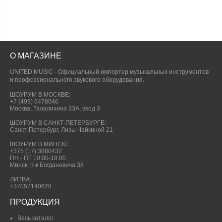
О МАГАЗИНЕ
UNITED MUSIC - Официальный импортер музыкальных инструментов
и профессионального звукового оборудования.
ШОУРУМ В МОСКВЕ:
+7 (499) 6478046
Москва, Талалихина 33А, вход 3
ШОУРУМ В САНКТ-ПЕТЕРБУРГЕ:
Санкт-Петербург, Лизы Чайкиной 21
ШОУРУМ В МИНСКЕ:
+375 (17) 3880432
ПН - ПТ 10:00-19.00
Минск, п-к Богдановича 38
ЛИТВА:
+37052140628
ПРОДУКЦИЯ
Весь каталог