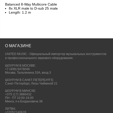
Balanced 8-Way Multicore Cable
8x XLR male to D-sub 25 male
Length: 1.2 m
О МАГАЗИНЕ
UNITED MUSIC - Официальный импортер музыкальных инструментов
и профессионального звукового оборудования.
ШОУРУМ В МОСКВЕ:
+7 (499) 6478046
Москва, Талалихина 33А, вход 3
ШОУРУМ В САНКТ-ПЕТЕРБУРГЕ:
Санкт-Петербург, Лизы Чайкиной 21
ШОУРУМ В МИНСКЕ:
+375 (17) 3880432
ПН - ПТ 10:00-19.00
Минск, п-к Богдановича 38
ЛИТВА:
+37052140628