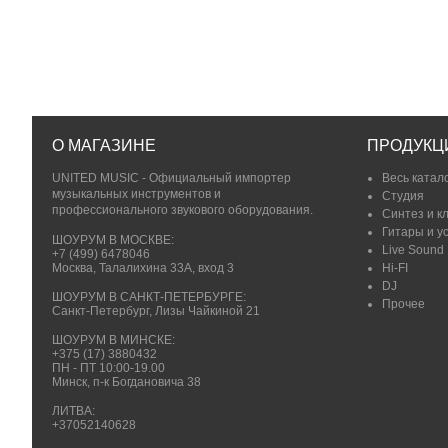
О МАГАЗИНЕ
ПРОДУКЦ
UNITED MUSIC - Официальный импортер
Весь катал
музыкальных инструментов и
Студия
профессионального звукового оборудования.
Синтез и к
Гитары и у
ШОУРУМ В МОСКВЕ:
Live Sound
+7 (499) 6478046
Москва, Талалихина 33А, вход 3
Hi-FI
DJ
ШОУРУМ В САНКТ-ПЕТЕРБУРГЕ:
Прочее
Санкт-Петербург, Лизы Чайкиной 21
ШОУРУМ В МИНСКЕ:
+375 (17) 3880432
ПН - ПТ 10:00-19.00
Минск, п-к Богдановича 38
ЛИТВА:
+37052140628