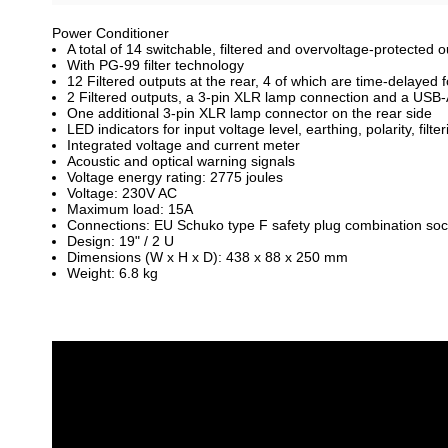
Power Conditioner
A total of 14 switchable, filtered and overvoltage-protected 
With PG-99 filter technology
12 Filtered outputs at the rear, 4 of which are time-delayed f
2 Filtered outputs, a 3-pin XLR lamp connection and a USB-A
One additional 3-pin XLR lamp connector on the rear side
LED indicators for input voltage level, earthing, polarity, fil
Integrated voltage and current meter
Acoustic and optical warning signals
Voltage energy rating: 2775 joules
Voltage: 230V AC
Maximum load: 15A
Connections: EU Schuko type F safety plug combination soc
Design: 19" / 2 U
Dimensions (W x H x D): 438 x 88 x 250 mm
Weight: 6.8 kg