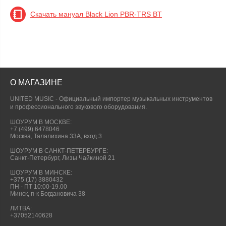
Скачать мануал Black Lion PBR-TRS BT
О МАГАЗИНЕ
UNITED MUSIC - Официальный импортер музыкальных инструментов
и профессионального звукового оборудования.
ШОУРУМ В МОСКВЕ:
+7 (499) 6478046
Москва, Талалихина 33А, вход 3
ШОУРУМ В САНКТ-ПЕТЕРБУРГЕ:
Санкт-Петербург, Лизы Чайкиной 21
ШОУРУМ В МИНСКЕ:
+375 (17) 3880432
ПН - ПТ 10:00-19.00
Минск, п-к Богдановича 38
ЛИТВА:
+37052140628