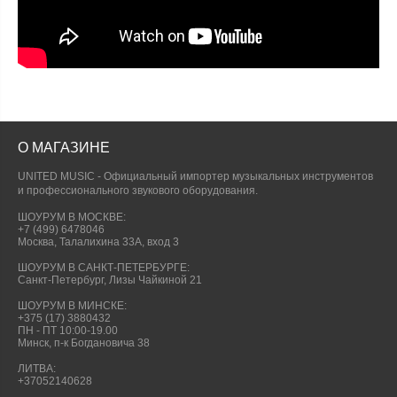
О МАГАЗИНЕ
UNITED MUSIC - Официальный импортер музыкальных инструментов
и профессионального звукового оборудования.
ШОУРУМ В МОСКВЕ:
+7 (499) 6478046
Москва, Талалихина 33А, вход 3
ШОУРУМ В САНКТ-ПЕТЕРБУРГЕ:
Санкт-Петербург, Лизы Чайкиной 21
ШОУРУМ В МИНСКЕ:
+375 (17) 3880432
ПН - ПТ 10:00-19.00
Минск, п-к Богдановича 38
ЛИТВА:
+37052140628