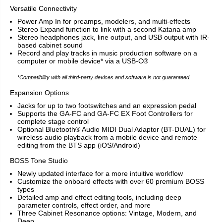
Versatile Connectivity
Power Amp In for preamps, modelers, and multi-effects
Stereo Expand function to link with a second Katana amp
Stereo headphones jack, line output, and USB output with IR-
based cabinet sound
Record and play tracks in music production software on a
computer or mobile device* via a
USB-C®
*Compatibility with all third-party devices and software is not guaranteed.
Expansion Options
Jacks for up to two footswitches and an expression pedal
Supports the GA-FC and GA-FC EX Foot Controllers for
complete stage control
Optional Bluetooth® Audio MIDI Dual Adaptor (BT-DUAL) for
wireless audio playback from a mobile device and remote
editing from the BTS app (iOS/Android)
BOSS Tone Studio
Newly updated interface for a more intuitive workflow
Customize the onboard effects with over 60 premium BOSS
types
Detailed amp and effect editing tools, including deep
parameter controls, effect order, and more
Three Cabinet Resonance options: Vintage, Modern, and
Deep