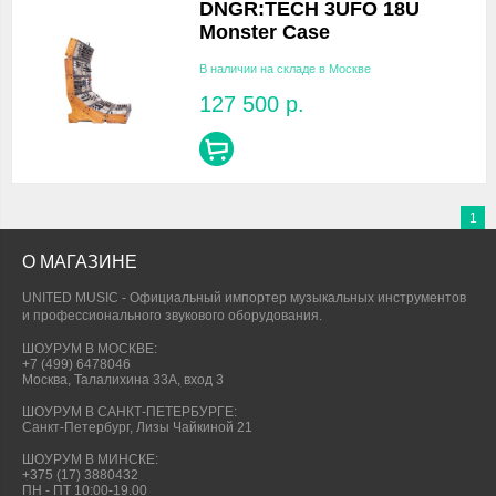
DNGR:TECH 3UFO 18U
Monster Case
В наличии на складе в Москве
127 500
р.
1
О МАГАЗИНЕ
UNITED MUSIC - Официальный импортер музыкальных инструментов
и профессионального звукового оборудования.
ШОУРУМ В МОСКВЕ:
+7 (499) 6478046
Москва, Талалихина 33А, вход 3
ШОУРУМ В САНКТ-ПЕТЕРБУРГЕ:
Санкт-Петербург, Лизы Чайкиной 21
ШОУРУМ В МИНСКЕ:
+375 (17) 3880432
ПН - ПТ 10:00-19.00