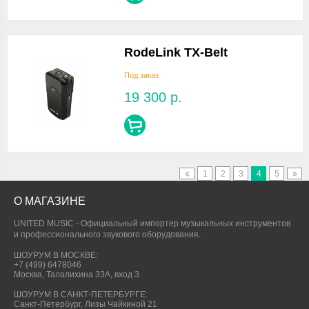
RodeLink TX-Belt
Под заказ
19 300
р.
1
2
3
4
5
О МАГАЗИНЕ
UNITED MUSIC - Официальный импортер музыкальных инструментов
и профессионального звукового оборудования.
ШОУРУМ В МОСКВЕ:
+7 (499) 6478046
Москва, Талалихина 33А, вход 3
ШОУРУМ В САНКТ-ПЕТЕРБУРГЕ:
Санкт-Петербург, Лизы Чайкиной 21