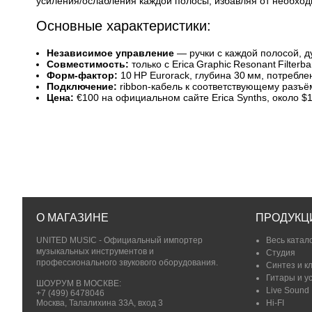
усиления/ослабления каждой полосы, избавляя от необход
Основные характеристики:
Независимое управление
— ручки с каждой полосой, ду
Совместимость:
только с Erica Graphic Resonant Filterb
Форм‑фактор:
10 HP Eurorack, глубина 30 мм, потребле
Подключение:
ribbon‑кабель к соответствующему разъё
Цена:
€100 на официальном сайте Erica Synths, около $
О МАГАЗИНЕ
ПРОДУКЦ
UNITED MUSIC - Официальный импортер
Весь катал
музыкальных инструментов и
Студия
профессионального звукового оборудования.
Синтез и к
Гитары и у
ШОУРУМ В МОСКВЕ:
Live Sound
+7 (499) 6478046
Москва, Талалихина 33А, вход 3
Hi-FI