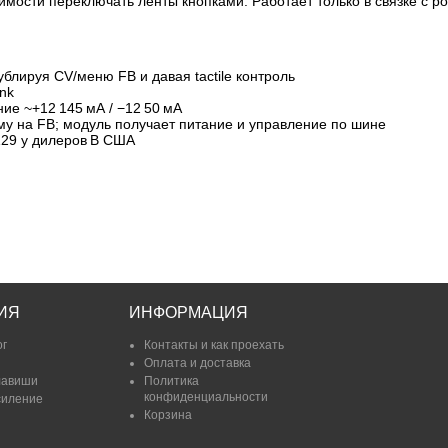
имости переключать ленты кнопками. Работает только в связке с р
блируя CV/меню FB и давая tactile контроль
ank
ние ~+12 145 мА / −12 50 мА
му на FB; модуль получает питание и управление по шине
129 у дилеров В США
ИЯ
ИНФОРМАЦИЯ
ог
Контакты и как проехать
Оплата и доставка
лавиши
Политика
конфиденциальности
силение
Корзина