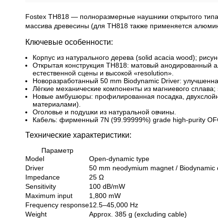
Fostex TH818 — полноразмерные наушники открытого типа,
массива древесины (для TH818 также применяется алюмин
Ключевые особенности:
Корпус из натурального дерева (solid acacia wood); рису
Открытая конструкция TH818: матовый анодированный ал
естественной сцены и высокой «resolution».
Новоразработанный 50 mm Biodynamic Driver: улучшенна
Лёгкие механические компоненты из магниевого сплава;
Новые амбушюры: профилированная посадка, двухслойная
материалами).
Оголовье и подушки из натуральной овчины.
Кабель: фирменный 7N (99.99999%) grade high-purity 
Технические характеристики:
Параметр
Model
Open-dynamic type
Driver
50 mm neodymium magnet / Biodynamic 
Impedance
25 Ω
Sensitivity
100 dB/mW
Maximum input
1,800 mW
Frequency response
12.5–45,000 Hz
Weight
Approx. 385 g (excluding cable)