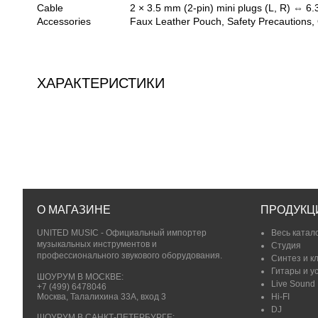
Cable
2 × 3.5 mm (2-pin) mini plugs (L, R) ⇔ 6
Accessories
Faux Leather Pouch, Safety Precautions, 
ХАРАКТЕРИСТИКИ
О МАГАЗИНЕ
ПРОДУКЦ
UNITED MUSIC - Официальный импортер
Весь катал
музыкальных инструментов и
Студия
профессионального звукового оборудования.
Синтез и к
Гитары и у
ШОУРУМ В МОСКВЕ:
Live Sound
+7 (499) 6478046
Москва, Талалихина 33А, вход 3
Hi-FI
DJ
ШОУРУМ В САНКТ-ПЕТЕРБУРГЕ: