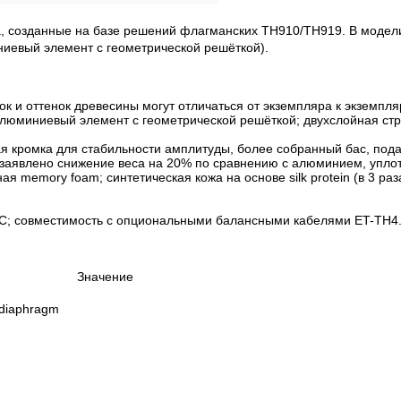
 созданные на базе решений флагманских TH910/TH919. В модели 
иевый элемент с геометрической решёткой).
нок и оттенок древесины могут отличаться от экземпляра к экземпля
юминиевый элемент с геометрической решёткой; двухслойная струк
я кромка для стабильности амплитуды, более собранный бас, пода
 заявлено снижение веса на 20% по сравнению с алюминием, упло
 memory foam; синтетическая кожа на основе silk protein (в 3 ра
OFC; совместимость с опциональными балансными кабелями ET-TH4
Значение
diaphragm