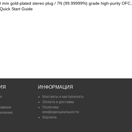
.3 mm gold-plated stereo plug / 7N (99.99999%) grade high-purity OFC,
Quick Start Guide
ИЯ
ИНФОРМАЦИЯ
ог
Контакты и как проехать
Оплата и доставка
лавиши
Политика
конфиденциальности
силение
Корзина