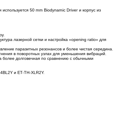
используется 50 mm Biodynamic Driver и корпус из
ру.
тура лазерной сетки и настройка «opening ratio» для
вление паразитных резонансов и более чистая середина.
тнения в поворотных узлах для уменьшения вибраций.
за более долговечная по сравнению с обычными
.4BL2Y и ET-TH-XLR2Y.