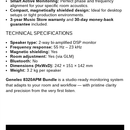
Smart Active Monitoring:
Perfect phase and frequency
alignment for your specific room acoustics.
Compact, magnetically shielded design:
Ideal for desktop
setups or tight production environments.
3-year Music Store warranty
and
30-day money-back
guarantee
included.
TECHNICAL SPECIFICATIONS
Speaker type:
2-way bi-amplified DSP monitor
Frequency response:
55 Hz – 23 kHz
Magnetic shielding:
Yes
Room adjustment:
Yes (via GLM)
Bluetooth:
No
Dimensions (HxWxD):
242 × 151 × 142 mm
Weight:
3.2 kg per speaker
Genelec 8320APM Bundle
is a studio-ready monitoring system
that adapts to your room and workflow — with pristine clarity
and precision from the very first listen.