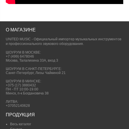
О МАГАЗИНЕ
UNITED MUSIC - Официальный импортер музыкальных инструментов
и профессионального звукового оборудования.
ШОУРУМ В МОСКВЕ:
+7 (499) 6478046
Москва, Талалихина 33А, вход 3
ШОУРУМ В САНКТ-ПЕТЕРБУРГЕ:
Санкт-Петербург, Лизы Чайкиной 21
ШОУРУМ В МИНСКЕ:
+375 (17) 3880432
ПН - ПТ 10:00-19.00
Минск, п-к Богдановича 38
ЛИТВА:
+37052140628
ПРОДУКЦИЯ
Весь каталог