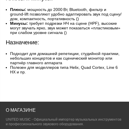
Плюсы:
мощность до 2000 Вт, Bluetooth, фильтр и
ground‑lift позволяют удобно адаптировать звук под сцену/
дом, компактность, портативность ()
Минусы:
требует подрезки НЧ на сцене (HPF), высокие
могут звучать ярко, звук может показаться «пластиковым»
при слабом уровне сигнала ()
Назначение:
Подходит для домашней репетиции, студийной практики,
небольших концертов и как сценический монит­ор или
партнёр главного аппарата
Полезен для моделлеров типа Helix, Quad Cortex, Line 6
HX и пр.
О МАГАЗИНЕ
UNITED MUSIC - Официальный импортер музыкальных инструментов
и профессионального звукового оборудования.