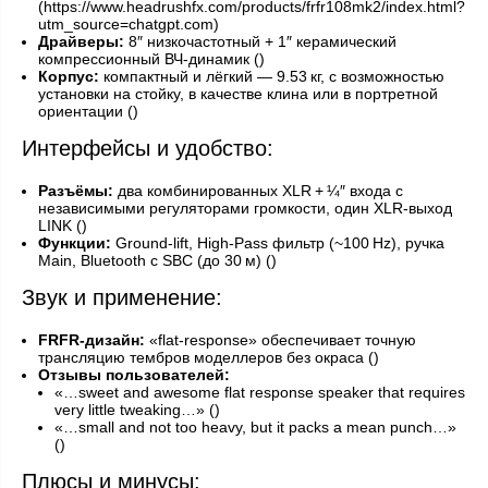
(https://www.headrushfx.com/products/frfr108mk2/index.html?
utm_source=chatgpt.com)
Драйверы:
8″ низкочастотный + 1″ керамический
компрессионный ВЧ-динамик ()
Корпус:
компактный и лёгкий — 9.53 кг, с возможностью
установки на стойку, в качестве клина или в портретной
ориентации ()
Интерфейсы и удобство:
Разъёмы:
два комбинированных XLR + ¼″ входа с
независимыми регуляторами громкости, один XLR‑выход
LINK ()
Функции:
Ground‑lift, High‑Pass фильтр (~100 Hz), ручка
Main, Bluetooth с SBC (до 30 м) ()
Звук и применение:
FRFR-дизайн:
«flat-response» обеспечивает точную
трансляцию тембров моделлеров без окраса ()
Отзывы пользователей:
«…sweet and awesome flat response speaker that requires
very little tweaking…» ()
«…small and not too heavy, but it packs a mean punch…»
()
Плюсы и минусы: