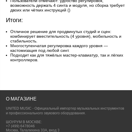
Пользователи отмечают: удобство регулировок,
возможность держать 4 синта и модуля, но сборка требует
двоих или чётких инструкций ()
Итоги:
Отличное решение для продвинутых студий и сцен:
комбинирует вместительность (4 уровня), мобильность и
стабильность.
Многоступенчатая регулировка каждого уровня —
кастомизация под любой синт.
Подходит как для тяжёлых мастер-клавиатур, так и лёгких
контроллеров.
О МАГАЗИНЕ
UNITED MUSIC - Официальный импортер музыкальных инструментов
и профессионального звукового оборудования.
ШОУРУМ В МОСКВЕ:
+7 (499) 6478046
Москва, Талалихина 33А, вход 3