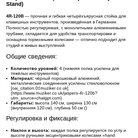
Stand)
4R‑120B
— прочная и гибкая четырёхъярусная стойка для
клавишных инструментов, произведённая в Германии.
Полностью регулируемая, с монолитными алюминиевыми
трубами, складается для удобства транспортировки и
оснащена тормозными колесами — отлично подходит для
студий и живых выступлений.
Общие сведения:
Количество уровней:
4 (нижняя полка усилена для
тяжёлых инструментов)
Материал:
чёрный порошковый алюминий,
металлические соединения усилены стекловолокном
[oai_citation:0‡muziker.co.uk]
(https://www.muziker.co.uk/jaspers-4r-120b?
utm_source=chatgpt.com)
Габариты:
высота 140 см, ширина 130 см
(внутренняя 120 см), глубина 50 см ()
Регулировка и фиксация:
Наклон и высота:
каждая полка регулируется по углу и
высоте ручными эксцентриковыми колесами «hand