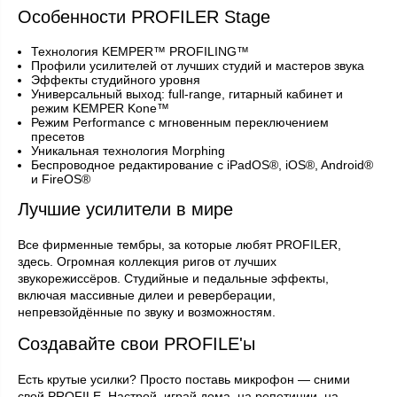
Особенности PROFILER Stage
Технология KEMPER™ PROFILING™
Профили усилителей от лучших студий и мастеров звука
Эффекты студийного уровня
Универсальный выход: full-range, гитарный кабинет и
режим KEMPER Kone™
Режим Performance с мгновенным переключением
пресетов
Уникальная технология Morphing
Беспроводное редактирование с iPadOS®, iOS®, Android®
и FireOS®
Лучшие усилители в мире
Все фирменные тембры, за которые любят PROFILER,
здесь. Огромная коллекция ригов от лучших
звукорежиссёров. Студийные и педальные эффекты,
включая массивные дилеи и реверберации,
непревзойдённые по звуку и возможностям.
Создавайте свои PROFILE'ы
Есть крутые усилки? Просто поставь микрофон — сними
свой PROFILE. Настрой, играй дома, на репетиции, на