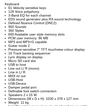
Keyboard
61 Velocity sensitive keys
128 Voice polyphony
3-Band EQ for each channel
EDS sound generator plus RX-sound technology
Defined Nuance Control (DNC2)
950 Sounds
360 Styles
600 Available user style memory slots
PCM user memory: 96 MB
MP3 and MP3+G capable
Guitar mode 2
Pressure-sensitive 7" TFT touchview colour display
16 Track backing sequencer
Lyric display on display
Micro SD card slot
USB to host
Line out L/ R (mono)
Line in L/ R
MIDI in/ out
USB-Host
USB-Device
Damper pedal port
Definable foot switch connection
Speakers 2 x 15 W
Dimensions (W x D x H): 1030 x 378 x 127 mm
Weight: 11 kg