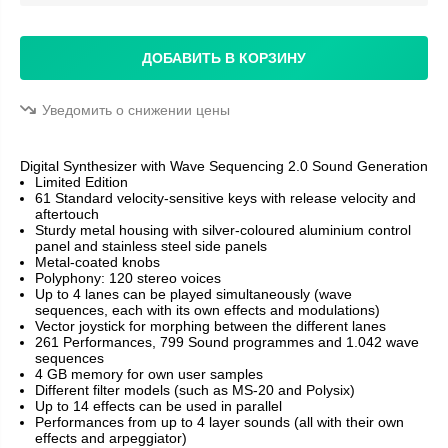
ДОБАВИТЬ В КОРЗИНУ
Уведомить о снижении цены
Digital Synthesizer with Wave Sequencing 2.0 Sound Generation
Limited Edition
61 Standard velocity-sensitive keys with release velocity and
aftertouch
Sturdy metal housing with silver-coloured aluminium control
panel and stainless steel side panels
Metal-coated knobs
Polyphony: 120 stereo voices
Up to 4 lanes can be played simultaneously (wave
sequences, each with its own effects and modulations)
Vector joystick for morphing between the different lanes
261 Performances, 799 Sound programmes and 1.042 wave
sequences
4 GB memory for own user samples
Different filter models (such as MS-20 and Polysix)
Up to 14 effects can be used in parallel
Performances from up to 4 layer sounds (all with their own
effects and arpeggiator)