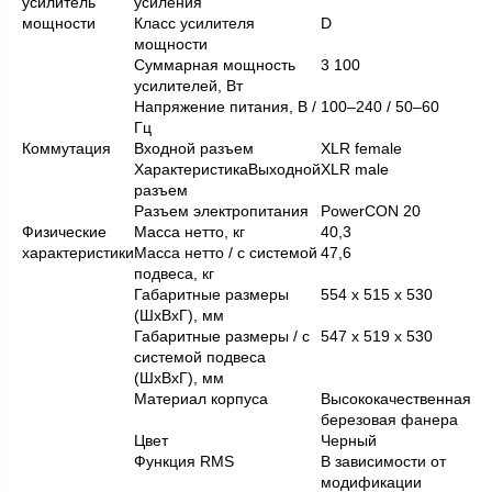
усилитель
усиления
мощности
Класс усилителя
D
мощности
Суммарная мощность
3 100
усилителей, Вт
Напряжение питания, В /
100–240 / 50–60
Гц
Коммутация
Входной разъем
XLR female
ХарактеристикаВыходной
XLR male
разъем
Разъем электропитания
PowerCON 20
Физические
Масса нетто, кг
40,3
характеристики
Масса нетто / с системой
47,6
подвеса, кг
Габаритные размеры
554 x 515 x 530
(ШхВхГ), мм
Габаритные размеры / с
547 x 519 x 530
системой подвеса
(ШхВхГ), мм
Материал корпуса
Высококачественная
березовая фанера
Цвет
Черный
Функция RMS
В зависимости от
модификации