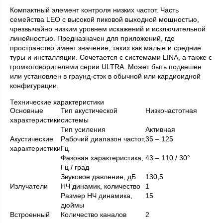
Компактный элемент контроля низких частот. Часть
семейства LEO с высокой пиковой выходной мощностью,
чрезвычайно низким уровнем искажений и исключительной
линейностью. Предназначен для приложений, где
пространство имеет значение, таких как малые и средние
туры и инсталляции. Сочетается с системами LINA, а также с
громкоговорителями серии ULTRA. Может быть подвешен
или установлен в граунд-стэк в обычной или кардиоидной
конфигурации.
Технические характеристики
Основные
Тип акустической
Низкочастотная
характеристики
системы
Тип усиления
Активная
Акустические
Рабочий диапазон частот,
35 – 125
характеристики
Гц
Фазовая характеристика,
43 – 110 / 30°
Гц / град
Звуковое давление, дБ
130,5
Излучатели
НЧ динамик, количество
1
Размер НЧ динамика,
15
дюймы
Встроенный
Количество каналов
2