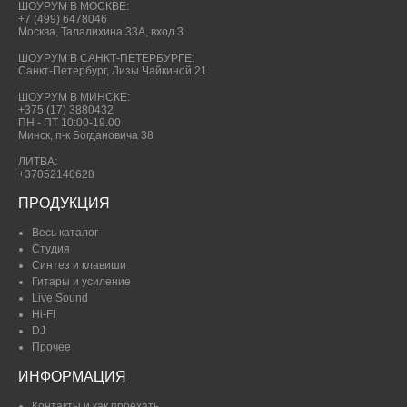
ШОУРУМ В МОСКВЕ:
+7 (499) 6478046
Москва, Талалихина 33А, вход 3
ШОУРУМ В САНКТ-ПЕТЕРБУРГЕ:
Санкт-Петербург, Лизы Чайкиной 21
ШОУРУМ В МИНСКЕ:
+375 (17) 3880432
ПН - ПТ 10:00-19.00
Минск, п-к Богдановича 38
ЛИТВА:
+37052140628
ПРОДУКЦИЯ
Весь каталог
Студия
Синтез и клавиши
Гитары и усиление
Live Sound
Hi-FI
DJ
Прочее
ИНФОРМАЦИЯ
Контакты и как проехать