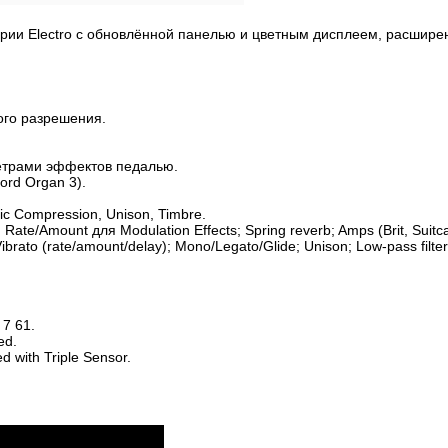
ерии Electro с обновлённой панелью и цветным дисплеем, расшире
ого разрешения.
аметрами эффектов педалью.
Nord Organ 3).
ic Compression, Unison, Timbre.
te/Amount для Modulation Effects; Spring reverb; Amps (Brit, Suitca
ibrato (rate/amount/delay); Mono/Legato/Glide; Unison; Low-pass filt
 7 61.
ed.
 with Triple Sensor.