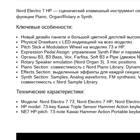
Nord Electro 7 HP — сценический клавишный инструмент с
функции Piano, Organ/Rotary и Synth.
Ключевые особенности:
Новый дизайн панели и большой цветной дисплей высок
Physical Drawbars с LED-индикацией на всех моделях.
Pitch Stick и Modulation Wheel на моделях 73 и HP.
Expression Pedal Assign: управление Synth Filter и пар
Органы B3, B3 Bass, Vox, Farfisa, Soft B3 и Pipe (движок 
Rotary Speaker emulation (Nord Organ 3), 3 mic positions.
Piano Section: совместимость с Nord Piano Library; Dynam
Effects Section: выделенные эффекты для каждой секции; Ra
Synth Section: Samples, Analog waveforms, FM synthesis; V
совместимость с Nord Sample Library.
Технические характеристики:
Модели: Nord Electro 7 73; Nord Electro 7 HP; Nord Electro
HP model: 73-key Kawai Triple Sensor Hammer Action keyb
NE7 HP-pitch: 73-note Kawai Hammer Action Portable keybed