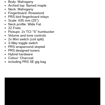
Body: Mahogany
Arched top: flamed maple
Neck: Mahogany
Fingerboard: Rosewood
PRS bird fingerboard inlays
Scale: 635 mm (25")
Neck profile: Wide Fat
22 Frets
Pickups: 2x TCI "S" humbucker
Volume and tone controls
2x Mini switch (coil split)
3-Way toggle switch
PRS wraparound stoptail
PRS designed tuners
Hybrid hardware
Colour: Charcoal
including PRS SE gig bag