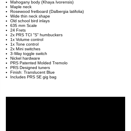
Mahogany body (Khaya Ivorensis)
Maple neck
Rosewood fretboard (Dalbergia latifolia)
Wide thin neck shape
Old school bird inlays
635 mm Scale
24 Frets
2x PRS TCI "S" humbuckers
1x Volume control
1x Tone control
2x Mini switches
3-Way toggle switch
Nickel hardware
PRS Patented Molded Tremolo
PRS Designed tuners
Finish: Translucent Blue
Includes PRS SE gig bag