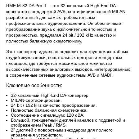
RME M-32 DA Pro II — это 32-канальный High-End DA-
конвертер с поддержкой AVB, сертифицированный MILAN,
разработанный для самых требовательных
профессиональных аудиоприложений. Он обеспечивает
преобразование звука с исключительной точностью и
прозрачностью, предлагая 24 bit / 192 kHz качество и
полностью балансную схемотехнику.
Этот конвертер идеально подходит для крупномасштабных
студий звукозаписи, вещательных центров и концертных
площадок, где требуется максимальное количество
высококачественных аналоговых выходов, интегрированных
в современные сетевые аудиосистемы AVB и MADI.
Ключевые особенности:
32-канальный High-End DA-конвертер.
MILAN-сертифицирован.
24 bit / 192 kHz качество преобразования.
Полностью балансная схемотехника.
Соотношение сигнал/шум: 120 dBA.
Большой, трехцветный дисплей каналов с подсветкой и
отображением Peak / RMS.
2" дисплей с поворотным энкодером для полного
управления устройством.