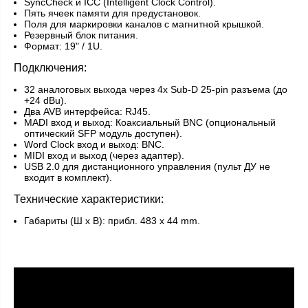
SyncCheck и ICC (Intelligent Clock Control).
Пять ячеек памяти для предустановок.
Поля для маркировки каналов с магнитной крышкой.
Резервный блок питания.
Формат: 19" / 1U.
Подключения:
32 аналоговых выхода через 4x Sub-D 25-pin разъема (до
+24 dBu).
Два AVB интерфейса: RJ45.
MADI вход и выход: Коаксиальный BNC (опциональный
оптический SFP модуль доступен).
Word Clock вход и выход: BNC.
MIDI вход и выход (через адаптер).
USB 2.0 для дистанционного управления (пульт ДУ не
входит в комплект).
Технические характеристики:
Габариты (Ш x В): прибл. 483 x 44 mm.