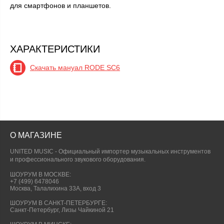
для смартфонов и планшетов.
ХАРАКТЕРИСТИКИ
Скачать мануал RODE SC6
О МАГАЗИНЕ
UNITED MUSIC - Официальный импортер музыкальных инструментов
и профессионального звукового оборудования.
ШОУРУМ В МОСКВЕ:
+7 (499) 6478046
Москва, Талалихина 33А, вход 3
ШОУРУМ В САНКТ-ПЕТЕРБУРГЕ:
Санкт-Петербург, Лизы Чайкиной 21