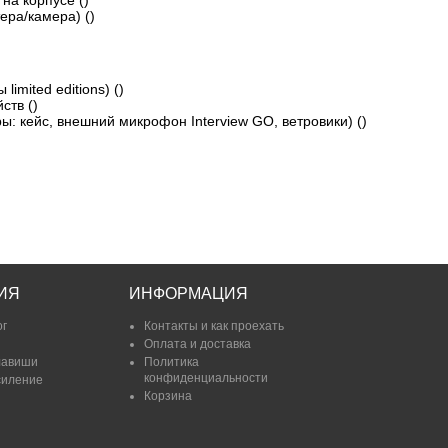
на корпусе ()
ера/камера) ()
imited editions) ()
ств ()
ы: кейс, внешний микрофон Interview GO, ветровики) ()
ИЯ
ИНФОРМАЦИЯ
ог
Контакты и как проехать
Оплата и доставка
лавиши
Политика
конфиденциальности
силение
Корзина