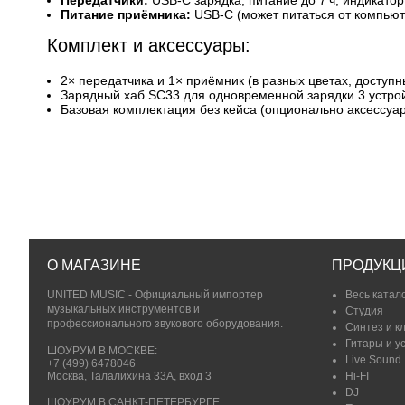
Передатчики:
USB‑C зарядка; питание до 7 ч, индикатор 
Питание приёмника:
USB‑C (может питаться от компьют
Комплект и аксессуары:
2× передатчика и 1× приёмник (в разных цветах, доступны l
Зарядный хаб SC33 для одновременной зарядки 3 устрой
Базовая комплектация без кейса (опционально аксессуар
О МАГАЗИНЕ
ПРОДУКЦ
UNITED MUSIC - Официальный импортер
Весь катал
музыкальных инструментов и
Студия
профессионального звукового оборудования.
Синтез и к
Гитары и у
ШОУРУМ В МОСКВЕ:
Live Sound
+7 (499) 6478046
Москва, Талалихина 33А, вход 3
Hi-FI
DJ
ШОУРУМ В САНКТ-ПЕТЕРБУРГЕ: