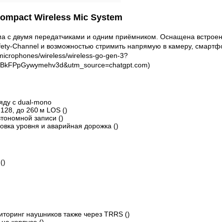
Compact Wireless Mic System
 с двумя передатчиками и одним приёмником. Оснащена встроенной
ty‑Channel и возможностью стримить напрямую в камеру, смартфон 
/microphones/wireless/wireless-go-gen-3?
BkFPpGywymehv3d&utm_source=chatgpt.com)
яду с dual‑mono
128, до 260 м LOS ()
втономной записи ()
овка уровня и аварийная дорожка ()
()
иторинг наушников также через TRRS ()