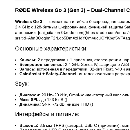
RØDE Wireless Go 3 (Gen 3) – Dual‑Channel 
Wireless Go 3
— компактная и гибкая беспроводная система
2.4 GHz с 128‑битным шифрованием, функцией защиты Safe
автономии. [oai_citation:0‡rode.com](https://rode.com/en-us
srsltid=AfmBOoqhnF2rLgp5DmXzHdYQmVucUQYKbqf5VFAag
Основные характеристики:
Каналы:
2 передатчика + 1 приёмник, стерео‑режим нар
Беспроводная связь:
2.4 GHz Series IV, защищено AES‑
Запись:
встроенная в передатчики, 32‑бит Float, >40 ч а
GainAssist + Safety‑Channel:
интеллектуальная регулир
Звук:
Диапазон:
20 Hz–20 kHz, Omni‑конденсаторный капсюль 
Макс SPL:
до 123.5 dB ()
Динамика:
SNR ~72 dB, низкие THD ()
Интерфейсы и питание:
Выходы:
3.5 мм TRRS (камера), USB‑C (приёмник), мон