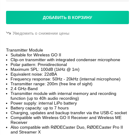
ДОБАВИТЬ В КОРЗИНУ
Уведомить о снижении цены
Transmitter Module
Suitable for Wireless GO II
Clip-on transmitter with integrated condenser microphone
Polar pattern: Pmnidirectional
Maximum SPL: 100dB (1kHz @ 1m)
Equivalent noise: 22dBA
Frequency response: 50Hz - 20kHz (internal microphone)
Transmitter range: 200m (free line of sight)
2.4 GHz-Band
Transmitter module with internal memory and recording
function (up to 40h audio recording)
Power supply: internal LiPo battery
Battery capacity: up to 7 hours
Charging, updates and backup transfer via the USB-C socket
Compatible with Wireless GO II Receiver and Wireless ME
Receiver
Also compatible with RØDECaster Duo, RØDECaster Pro II
and Streamer X