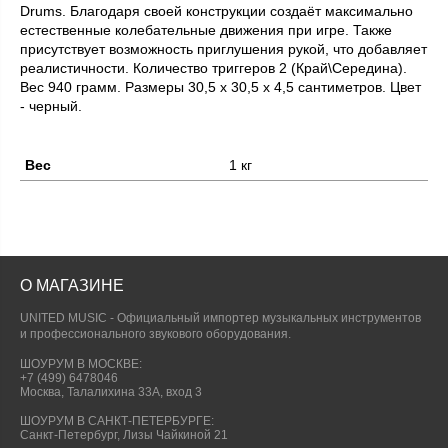
Drums. Благодаря своей конструкции создаёт максимально
естественные колебательные движения при игре. Также
присутствует возможность приглушения рукой, что добавляет
реалистичности. Количество триггеров 2 (Край\Середина).
Вес 940 грамм. Размеры 30,5 х 30,5 х 4,5 сантиметров. Цвет
- черный.
Вес
1 кг
О МАГАЗИНЕ
UNITED MUSIC - Официальный импортер музыкальных инструментов
и профессионального звукового оборудования.
ШОУРУМ В МОСКВЕ:
+7 (499) 6478046
Москва, Талалихина 33А, вход 3
ШОУРУМ В САНКТ-ПЕТЕРБУРГЕ:
Санкт-Петербург, Лизы Чайкиной 21