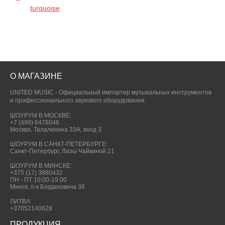
turquoise
О МАГАЗИНЕ
UNITED MUSIC - Официальный импортер музыкальных инструментов
и профессионального звукового оборудования.
ШОУРУМ В МОСКВЕ:
+7 (499) 6478046
Москва, Талалихина 33А, вход 3
ШОУРУМ В САНКТ-ПЕТЕРБУРГЕ:
Санкт-Петербург, Лизы Чайкиной 21
ШОУРУМ В МИНСКЕ:
+375 (17) 3880432
ПН - ПТ 10:00-19.00
Минск, п-к Богдановича 38
ЛИТВА:
+37052140628
ПРОДУКЦИЯ