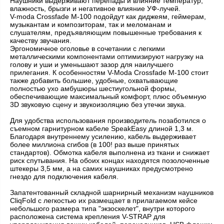
Наушники выдерживают перепады и влияние температур,
влажность, брызги и негативное влияние УФ-лучей.
V-moda Crossfade M-100 подойдут как диджеям, геймерам,
музыкантам и композиторам, так и меломанам и
слушателям, предъявляющим повышенные требования к
качеству звучания.
Эргономичное оголовье в сочетании с легкими
металлическими компонентами оптимизируют нагрузку на
голову и уши и уменьшают зазор для наилучшего
прилегания. К особенностям V-Moda Crossfade M-100 стоит
также добавить большие, удобные, охватывающие
полностью ухо амбушюры шестиугольной формы,
обеспечивающие максимальный комфорт, плюс объемную
3D звуковую сцену и звукоизоляцию без утечки звука.
Для удобства использования производитель позаботился о
съемном гарнитурном кабеле SpeakEasy длиной 1,3 м.
Благодаря внутреннему усилению, кабель выдерживает
более миллиона сгибов (в 100! раз выше принятых
стандартов). Обмотка кабеля выполнена из ткани и снижает
риск спутывания. На обоих концах находятся позолоченные
штекеры 3,5 мм, а на самих наушниках предусмотрено
гнездо для подключения кабеля.
Запатентованный складной шарнирный механизм наушников
CliqFold с легкостью их размещает в прилагаемом кейсе
небольшого размера типа "экзоскелет", внутри которого
расположена система крепления V-STRAP для