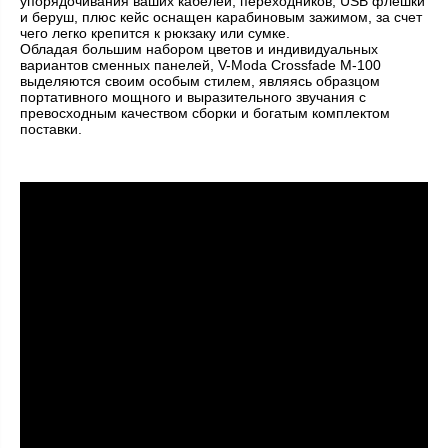
упорядочивания ваших кабелей, переходников, USB флешки
и беруш, плюс кейс оснащен карабиновым зажимом, за счет
чего легко крепится к рюкзаку или сумке.
Обладая большим набором цветов и индивидуальных
вариантов сменных панелей, V-Moda Crossfade M-100
выделяются своим особым стилем, являясь образцом
портативного мощного и выразительного звучания с
превосходным качеством сборки и богатым комплектом
поставки.