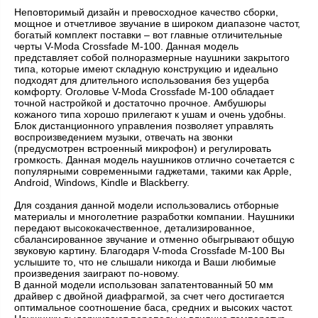
Неповторимый дизайн и превосходное качество сборки,
мощное и отчетливое звучание в широком диапазоне частот,
богатый комплект поставки – вот главные отличительные
черты V-Moda Crossfade M-100. Данная модель
представляет собой полноразмерные наушники закрытого
типа, которые имеют складную конструкцию и идеально
подходят для длительного использования без ущерба
комфорту. Оголовье V-Moda Crossfade M-100 обладает
точной настройкой и достаточно прочное. Амбушюры
кожаного типа хорошо прилегают к ушам и очень удобны.
Блок дистанционного управления позволяет управлять
воспроизведением музыки, отвечать на звонки
(предусмотрен встроенный микрофон) и регулировать
громкость. Данная модель наушников отлично сочетается с
популярными современными гаджетами, такими как Apple,
Android, Windows, Kindle и Blackberry.
Для создания данной модели использовались отборные
материалы и многолетние разработки компании. Наушники
передают высококачественное, детализированное,
сбалансированное звучание и отменно обыгрывают общую
звуковую картину. Благодаря V-moda Crossfade M-100 Вы
услышите то, что не слышали никогда и Ваши любимые
произведения заиграют по-новому.
В данной модели использован запатентованный 50 мм
драйвер с двойной диафрагмой, за счет чего достигается
оптимальное соотношение баса, средних и высоких частот.