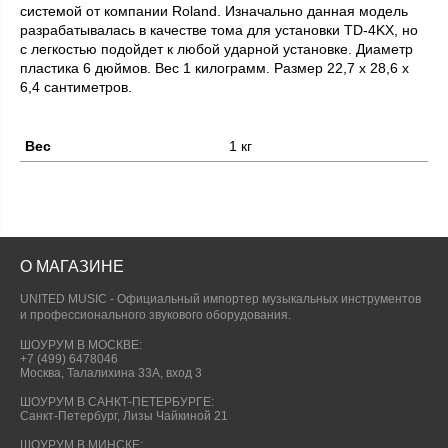
системой от компании Roland. Изначально данная модель
разрабатывалась в качестве тома для установки TD-4KX, но
с легкостью подойдет к любой ударной установке. Диаметр
пластика 6 дюймов. Вес 1 килограмм. Размер 22,7 х 28,6 х
6,4 сантиметров.
Вес
1 кг
О МАГАЗИНЕ
UNITED MUSIC - Официальный импортер музыкальных инструментов
и профессионального звукового оборудования.
ШОУРУМ В МОСКВЕ:
+7 (499) 6478046
Москва, Талалихина 33А, вход 3
ШОУРУМ В САНКТ-ПЕТЕРБУРГЕ:
Санкт-Петербург, Лизы Чайкиной 21
ШОУРУМ В МИНСКЕ: