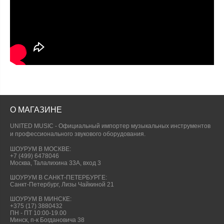
О МАГАЗИНЕ
UNITED MUSIC - Официальный импортер музыкальных инструментов
и профессионального звукового оборудования.
ШОУРУМ В МОСКВЕ:
+7 (499) 6478046
Москва, Талалихина 33А, вход 3
ШОУРУМ В САНКТ-ПЕТЕРБУРГЕ:
Санкт-Петербург, Лизы Чайкиной 21
ШОУРУМ В МИНСКЕ:
+375 (17) 3880432
ПН - ПТ 10:00-19.00
Минск, п-к Богдановича 38