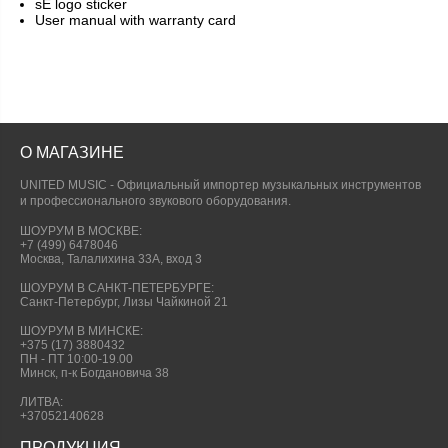
sE logo sticker
User manual with warranty card
О МАГАЗИНЕ
UNITED MUSIC - Официальный импортер музыкальных инструментов
и профессионального звукового оборудования.
ШОУРУМ В МОСКВЕ:
+7 (499) 6478046
Москва, Талалихина 33А, вход 3
ШОУРУМ В САНКТ-ПЕТЕРБУРГЕ:
Санкт-Петербург, Лизы Чайкиной 21
ШОУРУМ В МИНСКЕ:
+375 (17) 3880432
ПН - ПТ 10:00-19.00
Минск, п-к Богдановича 38
ЛИТВА:
+37052140628
ПРОДУКЦИЯ