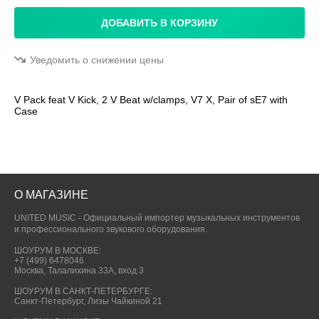
ДОБАВИТЬ В КОРЗИНУ
Уведомить о снижении цены
V Pack feat V Kick, 2 V Beat w/clamps, V7 X, Pair of sE7 with
Case
О МАГАЗИНЕ
UNITED MUSIC - Официальный импортер музыкальных инструментов
и профессионального звукового оборудования.
ШОУРУМ В МОСКВЕ:
+7 (499) 6478046
Москва, Талалихина 33А, вход 3
ШОУРУМ В САНКТ-ПЕТЕРБУРГЕ:
Санкт-Петербург, Лизы Чайкиной 21