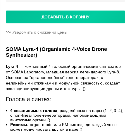
ДОБАВИТЬ В КОРЗИНУ
Уведомить о снижении цены
SOMA Lyra‑4 (Organismic 4‑Voice Drone
Synthesizer)
Lyra‑4
— компактный 4‑голосный органическим синтезатор
от SOMA Laboratory, младшая версия легендарного Lyra‑8.
Основан на “органоподобных” тоногенераторах, с
нелинейными откликами и модульной связностью, создаёт
эволюционирующие дроны и текстуры. ()
Голоса и синтез:
4 независимых голоса
, разделённых на пары (1–2, 3–4),
с non‑linear tone‑генераторами, напоминающими
винтажные органы ()
Режимы:
organ‑mode или FM‑синтез, где каждый voice
может модулировать другой в паре ()