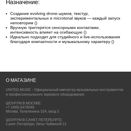
Назначение:
Создание evolving drone‑шумов, текстур,
экспериментальных и microtonal звуков — каждый запуск
неповторим ()
Вручную триггерятся сенсорными контактами,
интенсивность влияет на огибающую ()
Идеально подходит для студийного и live‑использования
благодаря компактности и музыкальному характеру ()
О МАГАЗИНЕ
UNITED MUSIC - Официальный импортер музыкальных инструментов
и профессионального звукового оборудования.
ШОУРУМ В МОСКВЕ:
+7 (499) 6478046
Москва, Талалихина 33А, вход 3
ШОУРУМ В САНКТ-ПЕТЕРБУРГЕ:
Санкт-Петербург, Лизы Чайкиной 21