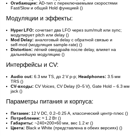
Огибающие:
AD‑тип с переключаемыми скоростями
Fast/Slow и общей Hold функцией ()
Модуляции и эффекты:
Hyper LFO:
сочетает два LFO через sum/mult или sync;
модулирует pitch или delay ()
Mod Delay:
аналоговый delay с обратной связью и
self‑mod (модуляция sample‑rate) ()
Distortion:
лёгкий овердрайв после delay, влияет на
дальнейшую модуляцию ()
Интерфейсы и CV:
Audio out:
6.3 мм TS, до 2 V p‑p;
Headphones:
3.5 мм
TRS ()
CV‑входы:
CV Voices, CV Delay (0–5 V), Gate Hold – 6.3 мм
jack ()
Параметры питания и корпуса:
Питание:
12 V DC, 0.2–0.25 A, классический центр‑плюс ()
Потребление:
≈ 1.2 Вт ()
Габариты:
~240×200×60 мм, вес 1.2 кг ()
Цвета:
Black и White (представлена в обеих версиях) ()